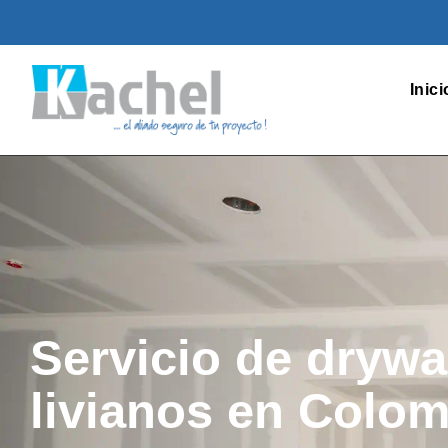
Inici
Servicio de drywa
livianos en Colo