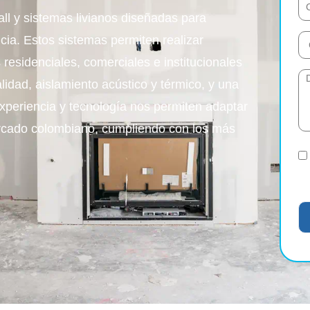
l y sistemas livianos diseñadas para
ncia. Estos sistemas permiten realizar
 residenciales, comerciales e institucionales
idad, aislamiento acústico y térmico, y una
xperiencia y tecnología nos permiten adaptar
ercado colombiano, cumpliendo con los más