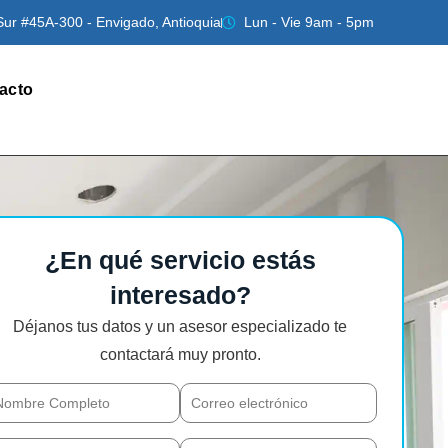
Sur #45A-300 - Envigado, Antioquia
Lun - Vie 9am - 5pm
acto
¿En qué servicio estás
interesado?
Déjanos tus datos y un asesor especializado te
contactará muy pronto.