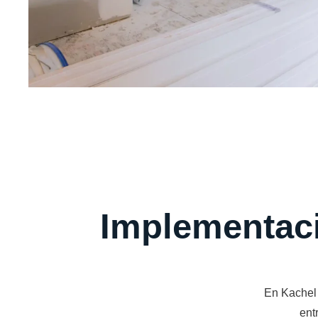
Implementació
En Kachel 
ent