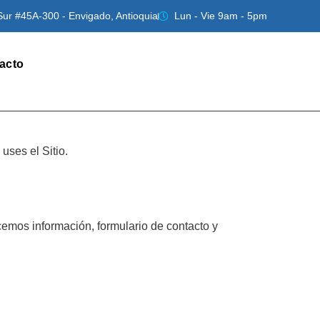
Sur #45A-300 - Envigado, Antioquia
Lun - Vie 9am - 5pm
acto
uses el Sitio.
ecemos información, formulario de contacto y