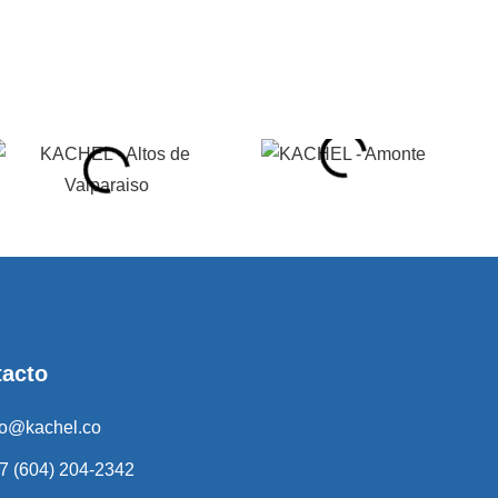
tacto
fo@kachel.co
7 (604) 204-2342