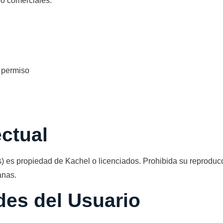
no comerciales:
n permiso
ectual
) es propiedad de Kachel o licenciados. Prohibida su reproducci
anas.
des del Usuario