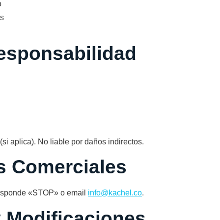
o
as
Responsabilidad
i aplica). No liable por daños indirectos.
s Comerciales
 responde «STOP» o email
info@kachel.co
.
y Modificaciones