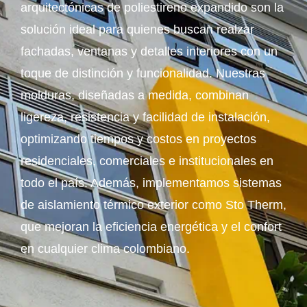
arquitectónicas de poliestireno expandido son la
solución ideal para quienes buscan realzar
fachadas, ventanas y detalles interiores con un
toque de distinción y funcionalidad. Nuestras
molduras, diseñadas a medida, combinan
ligereza, resistencia y facilidad de instalación,
optimizando tiempos y costos en proyectos
residenciales, comerciales e institucionales en
todo el país. Además, implementamos sistemas
de aislamiento térmico exterior como Sto Therm,
que mejoran la eficiencia energética y el confort
en cualquier clima colombiano.