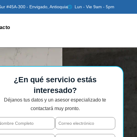
Sur #45A-300 - Envigado, Antioquia
Lun - Vie 9am - 5pm
acto
¿En qué servicio estás
interesado?
Déjanos tus datos y un asesor especializado te
contactará muy pronto.