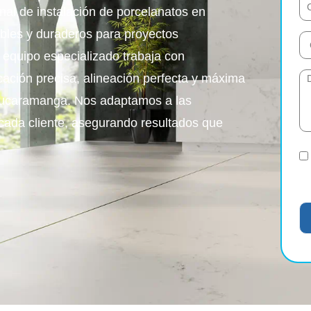
nal de instalación de porcelanatos en
les y duraderos para proyectos
o equipo especializado trabaja con
ación precisa, alineación perfecta y máxima
n Bucaramanga. Nos adaptamos a las
cada cliente, asegurando resultados que