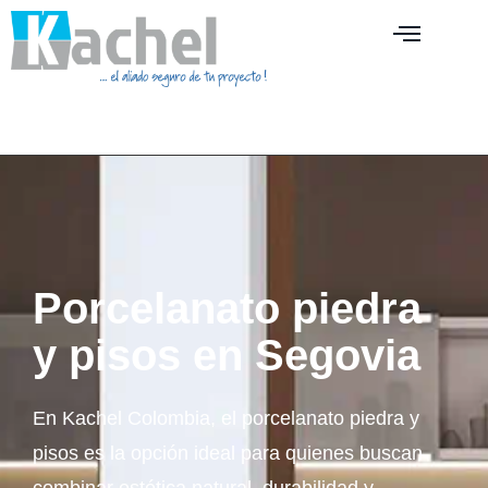
Porcelanato piedra
y pisos en Segovia
En Kachel Colombia, el porcelanato piedra y
pisos es la opción ideal para quienes buscan