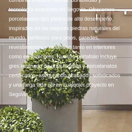
combinar estética natural, durabilidad y
tecnología avanzada en Segovia. Ofrecemos
porcelanatos tipo piedra de alto desempeño,
inspirados en las mejores piedras naturales del
mundo, perfectos para pisos, paredes,
revestimientos y mobiliario tanto en interiores
como en exteriores. Nuestro portafolio incluye
gres laminado de gran formato y porcelanatos
certificados, asegurando acabados sofisticados
y una larga vida útil en cualquier proyecto en
Segovia.