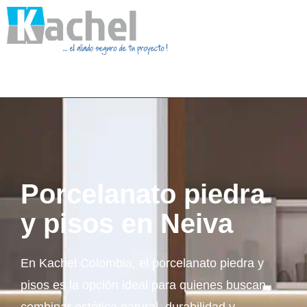
Porcelanato piedra
y pisos en Neiva
En Kachel Colombia, el porcelanato piedra y
pisos es la opción ideal para quienes buscan