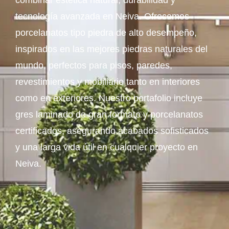
combinar estética natural, durabilidad y
tecnología avanzada en Neiva. Ofrecemos
porcelanatos tipo piedra de alto desempeño,
inspirados en las mejores piedras naturales del
mundo, perfectos para pisos, paredes,
revestimientos y mobiliario tanto en interiores
como en exteriores. Nuestro portafolio incluye
gres laminado de gran formato y porcelanatos
certificados, asegurando acabados sofisticados
y una larga vida útil en cualquier proyecto en
Neiva.