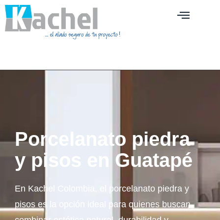
Porcelanato piedra
y pisos en Guatapé
En Kachel Colombia, el porcelanato piedra y
pisos es la opción ideal para quienes buscan