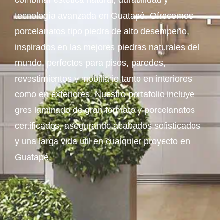
combinar estética natural, durabilidad y
tecnología avanzada en Guatapé. Ofrecemos
porcelanatos tipo piedra de alto desempeño,
inspirados en las mejores piedras naturales del
mundo, perfectos para pisos, paredes,
revestimientos y mobiliario tanto en interiores
como en exteriores. Nuestro portafolio incluye
gres laminado de gran formato y porcelanatos
certificados, asegurando acabados sofisticados
y una larga vida útil en cualquier proyecto en
Guatapé.