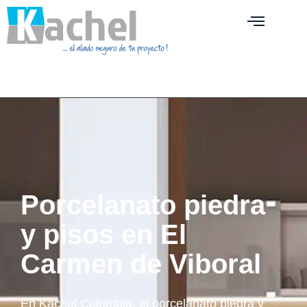
Porcelanato piedra
y pisos en El
Carmen de Viboral
En Kachel Colombia, el porcelanato piedra y