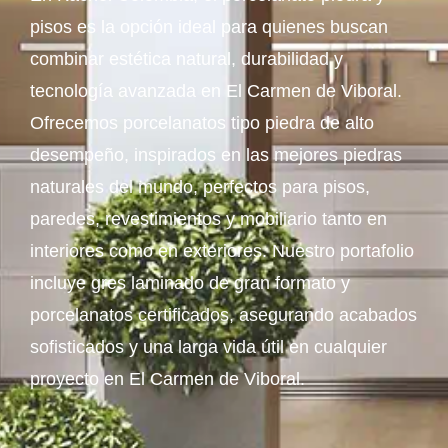
pisos es la opción ideal para quienes buscan
combinar estética natural, durabilidad y
tecnología avanzada en El Carmen de Viboral.
Ofrecemos porcelanatos tipo piedra de alto
desempeño, inspirados en las mejores piedras
naturales del mundo, perfectos para pisos,
paredes, revestimientos y mobiliario tanto en
interiores como en exteriores. Nuestro portafolio
incluye gres laminado de gran formato y
porcelanatos certificados, asegurando acabados
sofisticados y una larga vida útil en cualquier
proyecto en El Carmen de Viboral.