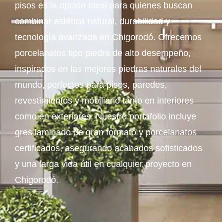
pisos es la opción ideal para quienes buscan
combinar estética natural, durabilidad y
tecnología avanzada en Chigorodó. Ofrecemos
porcelanatos tipo piedra de alto desempeño,
inspirados en las mejores piedras naturales del
mundo, perfectos para pisos, paredes,
revestimientos y mobiliario tanto en interiores
como en exteriores. Nuestro portafolio incluye
gres laminado de gran formato y porcelanatos
certificados, asegurando acabados sofisticados
y una larga vida útil en cualquier proyecto en
Chigorodó.