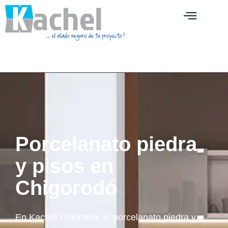
Porcelanato piedra
y pisos en
Chigorodó
En Kachel Colombia, el porcelanato piedra y