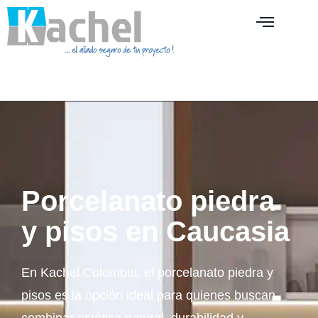
Porcelanato piedra
y pisos en Caucasia
En Kachel Colombia, el porcelanato piedra y
pisos es la opción ideal para quienes buscan