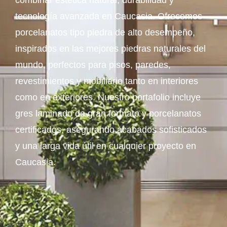
combinar estética natural, durabilidad y
tecnología avanzada en Caucasia. Ofrecemos
porcelanatos tipo piedra de alto desempeño,
inspirados en las mejores piedras naturales del
mundo, perfectos para pisos, paredes,
revestimientos y mobiliario tanto en interiores
como en exteriores. Nuestro portafolio incluye
gres laminado de gran formato y porcelanatos
certificados, asegurando acabados sofisticados
y una larga vida útil en cualquier proyecto en
Caucasia.