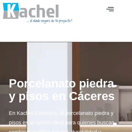
Porcelanato piedra
y pisos en Cáceres
En Kachel Colombia, el porcelanato piedra y
pisos es la opción ideal para quienes buscan