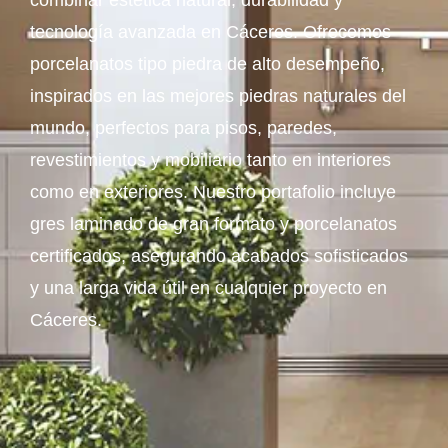
combinar estética natural, durabilidad y
tecnología avanzada en Cáceres. Ofrecemos
porcelanatos tipo piedra de alto desempeño,
inspirados en las mejores piedras naturales del
mundo, perfectos para pisos, paredes,
revestimientos y mobiliario tanto en interiores
como en exteriores. Nuestro portafolio incluye
gres laminado de gran formato y porcelanatos
certificados, asegurando acabados sofisticados
y una larga vida útil en cualquier proyecto en
Cáceres.