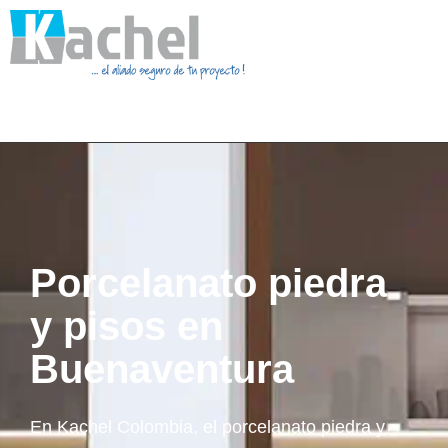
Porcelanato piedra
y pisos en
Buenaventura
En Kachel Colombia, el porcelanato piedra y