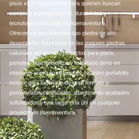
pisos es la opción ideal para quienes buscan
combinar estética natural, durabilidad y
tecnología avanzada en Buenaventura.
Ofrecemos porcelanatos tipo piedra de alto
desempeño, inspirados en las mejores piedras
naturales del mundo, perfectos para pisos,
paredes, revestimientos y mobiliario tanto en
interiores como en exteriores. Nuestro portafolio
incluye gres laminado de gran formato y
porcelanatos certificados, asegurando acabados
sofisticados y una larga vida útil en cualquier
proyecto en Buenaventura.