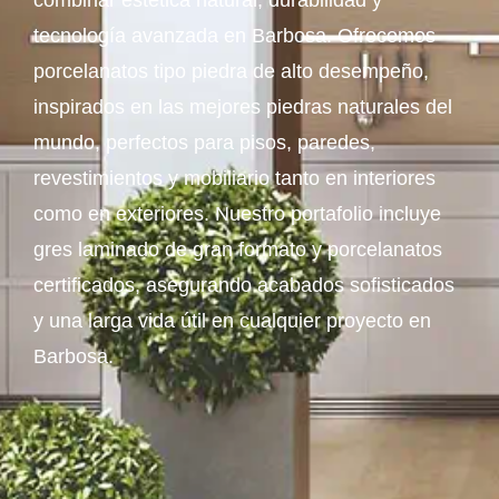
combinar estética natural, durabilidad y
tecnología avanzada en Barbosa. Ofrecemos
porcelanatos tipo piedra de alto desempeño,
inspirados en las mejores piedras naturales del
mundo, perfectos para pisos, paredes,
revestimientos y mobiliario tanto en interiores
como en exteriores. Nuestro portafolio incluye
gres laminado de gran formato y porcelanatos
certificados, asegurando acabados sofisticados
y una larga vida útil en cualquier proyecto en
Barbosa.