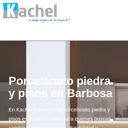
Porcelanato piedra
y pisos en Barbosa
En Kachel Colombia, el porcelanato piedra y
pisos es la opción ideal para quienes buscan