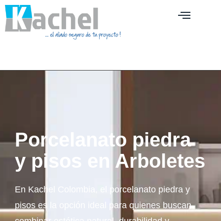
Porcelanato piedra
y pisos en Arboletes
En Kachel Colombia, el porcelanato piedra y
pisos es la opción ideal para quienes buscan