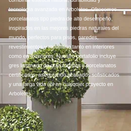
combinar estética natural, durabilidad y
tecnología avanzada en Arboletes. Ofrecemos
porcelanatos tipo piedra de alto desempeño,
inspirados en las mejores piedras naturales del
mundo, perfectos para pisos, paredes,
revestimientos y mobiliario tanto en interiores
como en exteriores. Nuestro portafolio incluye
gres laminado de gran formato y porcelanatos
certificados, asegurando acabados sofisticados
y una larga vida útil en cualquier proyecto en
Arboletes.