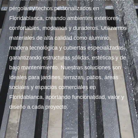
pérgolas y techos personalizados en
Floridablanca, creando ambientes exteriores
confortables, modernos y duraderos. Utilizamos
materiales de alta calidad como aluminio,
madera tecnológica y cubiertas especializadas,
garantizando estructuras sólidas, estéticas y de
bajo mantenimiento. Nuestras soluciones son
ideales para jardines, terrazas, patios, áreas
sociales y espacios comerciales en
Floridablanca, aportando funcionalidad, valor y
diseño a cada proyecto.