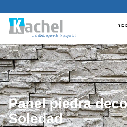
Inici
Panel piedra deco
Soledad