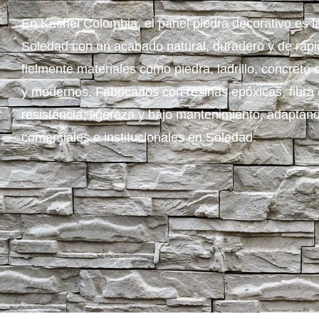
En Kachel Colombia, el panel piedra decorativo es l
Soledad con un acabado natural, duradero y de rápid
fielmente materiales como piedra, ladrillo, concreto
y modernos. Fabricados con resinas epóxicas, fibra d
resistencia, ligereza y bajo mantenimiento, adaptán
comerciales e institucionales en Soledad.