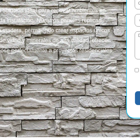
a solución ideal para renovar ambientes en
a instalación. Nuestros paneles replican
 o madera, permitiendo crear espacios únicos
e vidrio y minerales de alta calidad, ofrecen
dose perfectamente a proyectos residenciales,