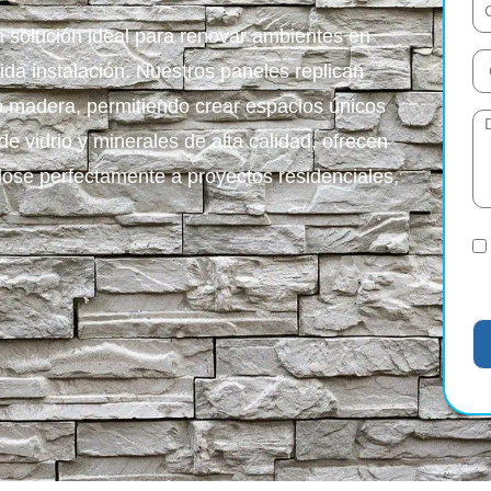
a solución ideal para renovar ambientes en
ida instalación. Nuestros paneles replican
 o madera, permitiendo crear espacios únicos
e vidrio y minerales de alta calidad, ofrecen
dose perfectamente a proyectos residenciales,