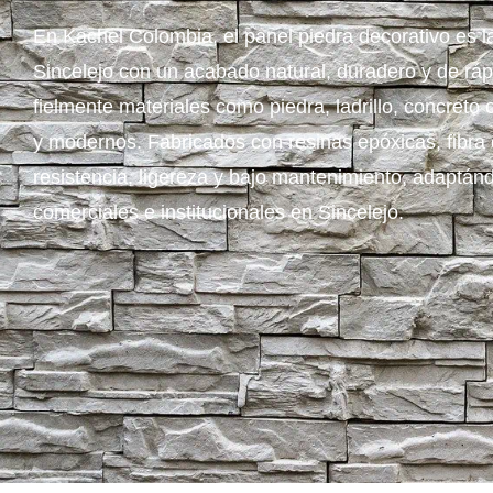
En Kachel Colombia, el panel piedra decorativo es l
Sincelejo con un acabado natural, duradero y de ráp
fielmente materiales como piedra, ladrillo, concreto
y modernos. Fabricados con resinas epóxicas, fibra d
resistencia, ligereza y bajo mantenimiento, adaptán
comerciales e institucionales en Sincelejo.