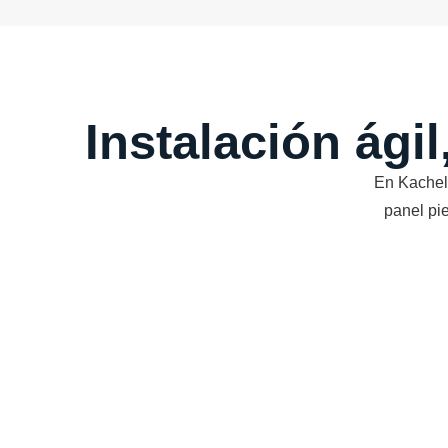
Instalación ágil
En Kachel
panel pi