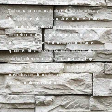
es la solución ideal para renovar ambientes en
Riohacha con un acabado natural, duradero y
de rápida instalación. Nuestros paneles replican
fielmente materiales como piedra, ladrillo,
concreto o madera, permitiendo crear espacios
únicos y modernos. Fabricados con resinas
epóxicas, fibra de vidrio y minerales de alta
calidad, ofrecen resistencia, ligereza y bajo
mantenimiento, adaptándose perfectamente a
proyectos residenciales, comerciales e
institucionales en Riohacha.