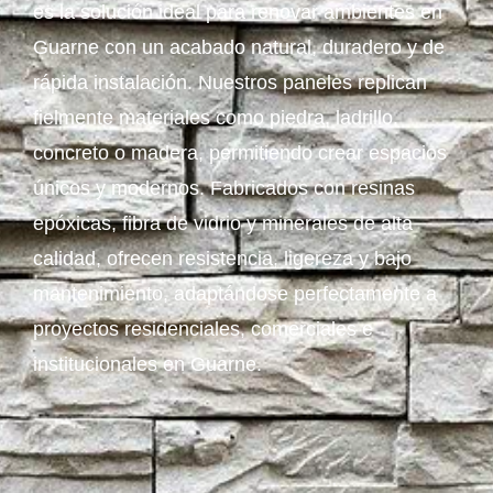
es la solución ideal para renovar ambientes en
Guarne con un acabado natural, duradero y de
rápida instalación. Nuestros paneles replican
fielmente materiales como piedra, ladrillo,
concreto o madera, permitiendo crear espacios
únicos y modernos. Fabricados con resinas
epóxicas, fibra de vidrio y minerales de alta
calidad, ofrecen resistencia, ligereza y bajo
mantenimiento, adaptándose perfectamente a
proyectos residenciales, comerciales e
institucionales en Guarne.