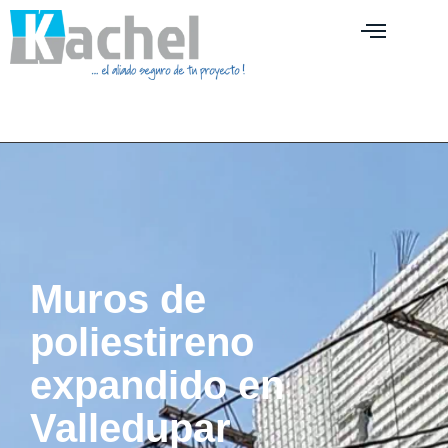
Muros de
poliestireno
expandido en
Valledupar