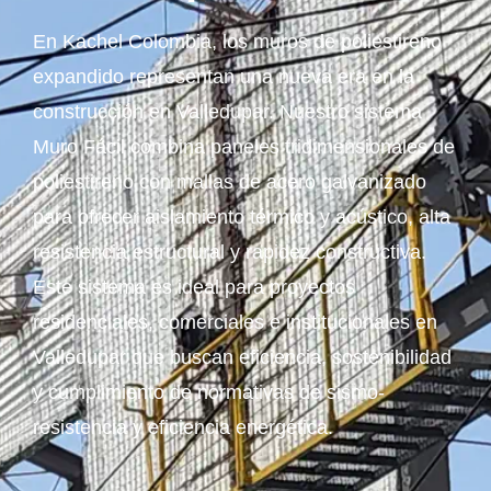
En Kachel Colombia, los muros de poliestireno
expandido representan una nueva era en la
construcción en Valledupar. Nuestro sistema
Muro Fácil combina paneles tridimensionales de
poliestireno con mallas de acero galvanizado
para ofrecer aislamiento térmico y acústico, alta
resistencia estructural y rapidez constructiva.
Este sistema es ideal para proyectos
residenciales, comerciales e institucionales en
Valledupar que buscan eficiencia, sostenibilidad
y cumplimiento de normativas de sismo-
resistencia y eficiencia energética.