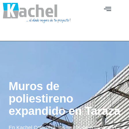
Muros de
poliestireno
expandido en Tarazá
En Kachel Colombia, los muros de poliestireno