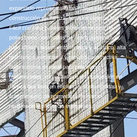
expandido representan una nueva era en la
construcción en Tarazá. Nuestro sistema Muro
Fácil combina paneles tridimensionales de
poliestireno con mallas de acero galvanizado
para ofrecer aislamiento térmico y acústico, alta
resistencia estructural y rapidez constructiva.
Este sistema es ideal para proyectos
residenciales, comerciales e institucionales en
Tarazá que buscan eficiencia, sostenibilidad y
cumplimiento de normativas de sismo-
resistencia y eficiencia energética.