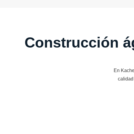
Construcción ág
En Kachel
calidad