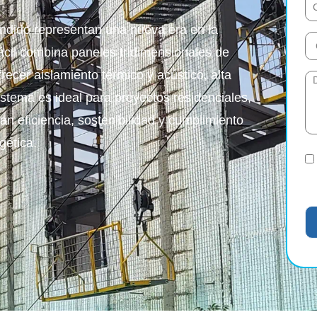
ndido representan una nueva era en la
cil combina paneles tridimensionales de
recer aislamiento térmico y acústico, alta
sistema es ideal para proyectos residenciales,
n eficiencia, sostenibilidad y cumplimiento
gética.