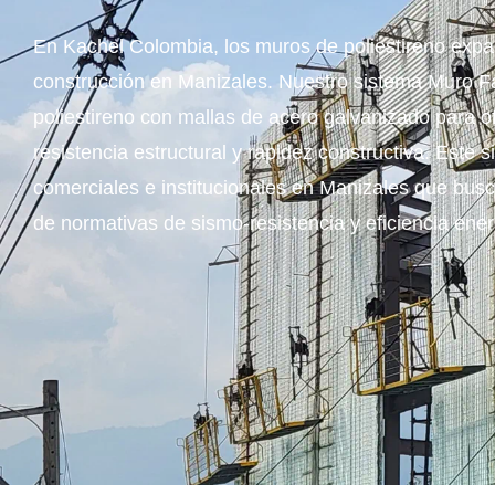
En Kachel Colombia, los muros de poliestireno expa
construcción en Manizales. Nuestro sistema Muro Fá
poliestireno con mallas de acero galvanizado para of
resistencia estructural y rapidez constructiva. Este 
comerciales e institucionales en Manizales que busca
de normativas de sismo-resistencia y eficiencia ener