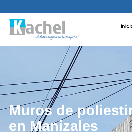
Inici
Muros de poliest
en Manizales