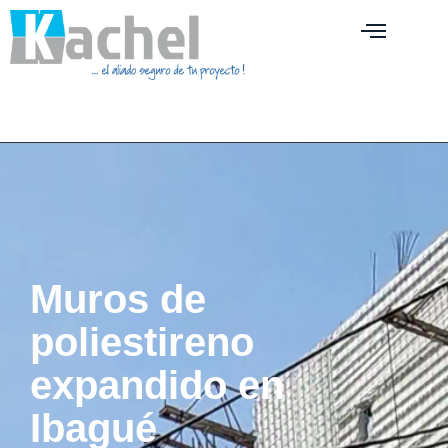
Muros de
poliestireno
expandido en
Ibagué