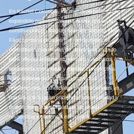
En Kachel Colombia, los muros de poliestireno
expandido representan una nueva era en la
construcción en Ibagué. Nuestro sistema Muro
Fácil combina paneles tridimensionales de
poliestireno con mallas de acero galvanizado
para ofrecer aislamiento térmico y acústico, alta
resistencia estructural y rapidez constructiva.
Este sistema es ideal para proyectos
residenciales, comerciales e institucionales en
Ibagué que buscan eficiencia, sostenibilidad y
cumplimiento de normativas de sismo-
resistencia y eficiencia energética.