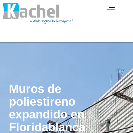
Muros de
poliestireno
expandido en
Floridablanca