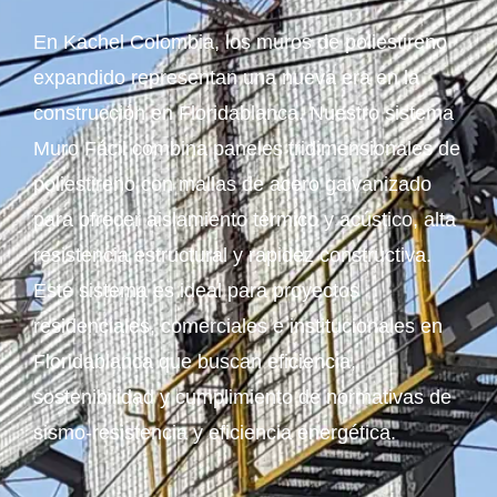
En Kachel Colombia, los muros de poliestireno
expandido representan una nueva era en la
construcción en Floridablanca. Nuestro sistema
Muro Fácil combina paneles tridimensionales de
poliestireno con mallas de acero galvanizado
para ofrecer aislamiento térmico y acústico, alta
resistencia estructural y rapidez constructiva.
Este sistema es ideal para proyectos
residenciales, comerciales e institucionales en
Floridablanca que buscan eficiencia,
sostenibilidad y cumplimiento de normativas de
sismo-resistencia y eficiencia energética.