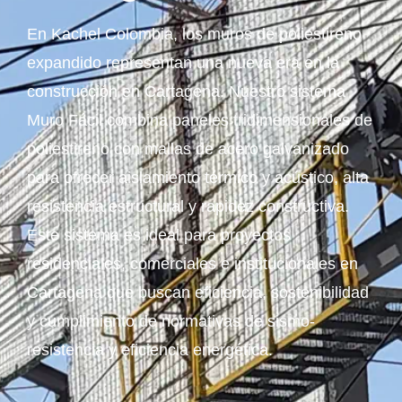
En Kachel Colombia, los muros de poliestireno
expandido representan una nueva era en la
construcción en Cartagena. Nuestro sistema
Muro Fácil combina paneles tridimensionales de
poliestireno con mallas de acero galvanizado
para ofrecer aislamiento térmico y acústico, alta
resistencia estructural y rapidez constructiva.
Este sistema es ideal para proyectos
residenciales, comerciales e institucionales en
Cartagena que buscan eficiencia, sostenibilidad
y cumplimiento de normativas de sismo-
resistencia y eficiencia energética.