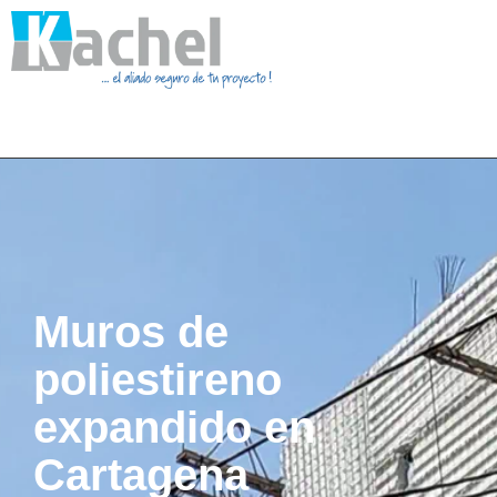
Muros de
poliestireno
expandido en
Cartagena