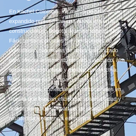
En Kachel Colombia, los muros de poliestireno
expandido representan una nueva era en la
construcción en Bogotá. Nuestro sistema Muro
Fácil combina paneles tridimensionales de
poliestireno con mallas de acero galvanizado
para ofrecer aislamiento térmico y acústico, alta
resistencia estructural y rapidez constructiva.
Este sistema es ideal para proyectos
residenciales, comerciales e institucionales en
Bogotá que buscan eficiencia, sostenibilidad y
cumplimiento de normativas de sismo-
resistencia y eficiencia energética.