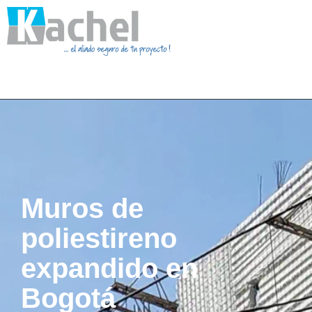
Muros de
poliestireno
expandido en
Bogotá