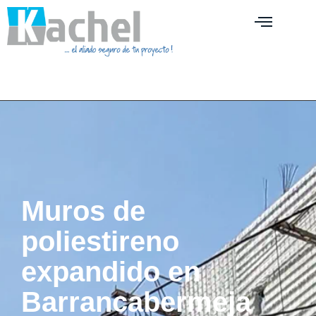
Muros de
poliestireno
expandido en
Barrancabermeja