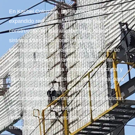
En Kachel Colombia, los muros de poliestireno
expandido representan una nueva era en la
construcción en Barrancabermeja. Nuestro
sistema Muro Fácil combina paneles
tridimensionales de poliestireno con mallas de
acero galvanizado para ofrecer aislamiento
térmico y acústico, alta resistencia estructural y
rapidez constructiva. Este sistema es ideal para
proyectos residenciales, comerciales e
institucionales en Barrancabermeja que buscan
eficiencia, sostenibilidad y cumplimiento de
normativas de sismo-resistencia y eficiencia
energética.