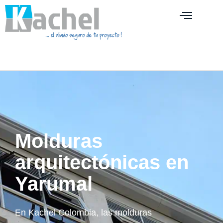
Molduras
arquitectónicas en
Yarumal
En Kachel Colombia, las molduras