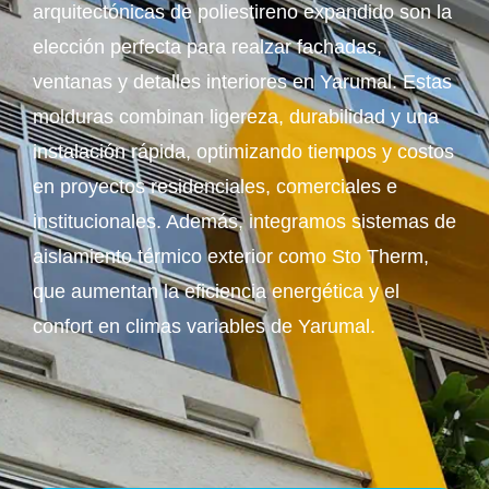
arquitectónicas de poliestireno expandido son la
elección perfecta para realzar fachadas,
ventanas y detalles interiores en Yarumal. Estas
molduras combinan ligereza, durabilidad y una
instalación rápida, optimizando tiempos y costos
en proyectos residenciales, comerciales e
institucionales. Además, integramos sistemas de
aislamiento térmico exterior como Sto Therm,
que aumentan la eficiencia energética y el
confort en climas variables de Yarumal.