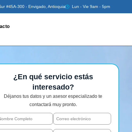
Sur #45A-300 - Envigado, Antioquia
Lun - Vie 9am - 5pm
acto
¿En qué servicio estás
interesado?
Déjanos tus datos y un asesor especializado te
contactará muy pronto.