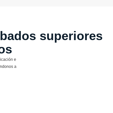
cabados superiores
os
icación e
ándonos a