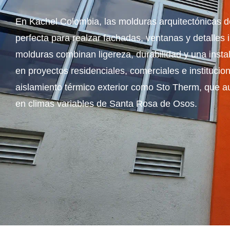
En Kachel Colombia, las molduras arquitectónicas de
perfecta para realzar fachadas, ventanas y detalles
molduras combinan ligereza, durabilidad y una insta
en proyectos residenciales, comerciales e instituci
aislamiento térmico exterior como Sto Therm, que au
en climas variables de Santa Rosa de Osos.