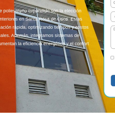
 poliestireno expandido son la elección
 interiores en Santa Rosa de Osos. Estas
lación rápida, optimizando tiempos y costos
onales. Además, integramos sistemas de
mentan la eficiencia energética y el confort