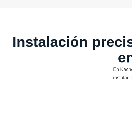
Instalación preci
e
En Kache
instalac