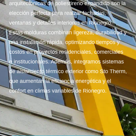
arquitectónicas de poliestireno expandido son la
elección perfecta para realzar fachadas,
ventanas y detalles interiores en Rionegro.
Estas molduras combinan ligereza, durabilidad y
una instalación rápida, optimizando tiempos y
costos en proyectos residenciales, comerciales
e institucionales. Además, integramos sistemas
de aislamiento térmico exterior como Sto Therm,
que aumentan la eficiencia energética y el
confort en climas variables de Rionegro.