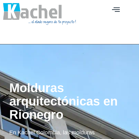
Molduras
arquitectónicas en
Rionegro
En Kachel Colombia, las molduras