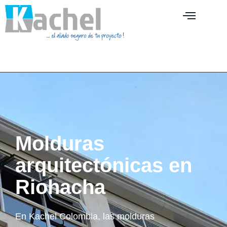
Molduras
arquitectónicas en
Riohacha
En Kachel Colombia, las molduras