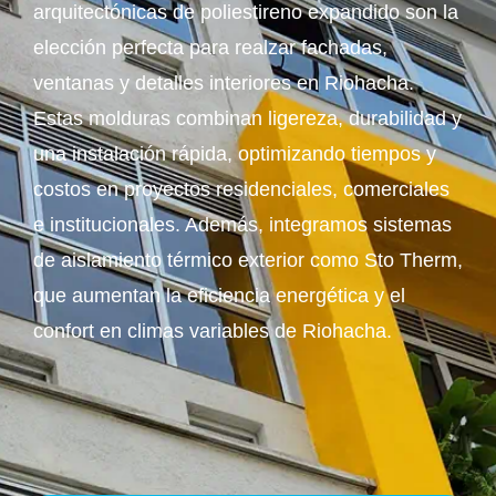
arquitectónicas de poliestireno expandido son la
elección perfecta para realzar fachadas,
ventanas y detalles interiores en Riohacha.
Estas molduras combinan ligereza, durabilidad y
una instalación rápida, optimizando tiempos y
costos en proyectos residenciales, comerciales
e institucionales. Además, integramos sistemas
de aislamiento térmico exterior como Sto Therm,
que aumentan la eficiencia energética y el
confort en climas variables de Riohacha.