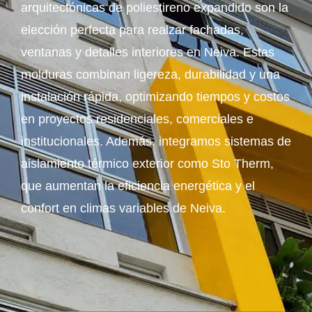
arquitectónicas de poliestireno expandido son la
elección perfecta para realzar fachadas,
ventanas y detalles interiores en Neiva. Estas
molduras combinan ligereza, durabilidad y una
instalación rápida, optimizando tiempos y costos
en proyectos residenciales, comerciales e
institucionales. Además, integramos sistemas de
aislamiento térmico exterior como Sto Therm,
que aumentan la eficiencia energética y el
confort en climas variables de Neiva.