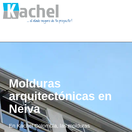
Molduras
arquitectónicas en
Neiva
En Kachel Colombia, las molduras