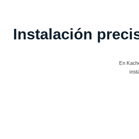
Instalación preci
En Kache
inst