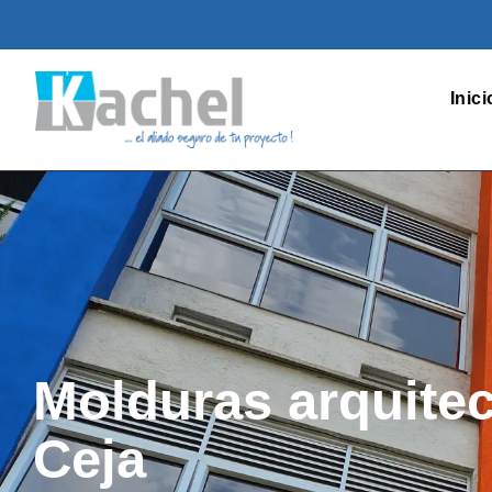
Inici
Molduras arquitec
Ceja