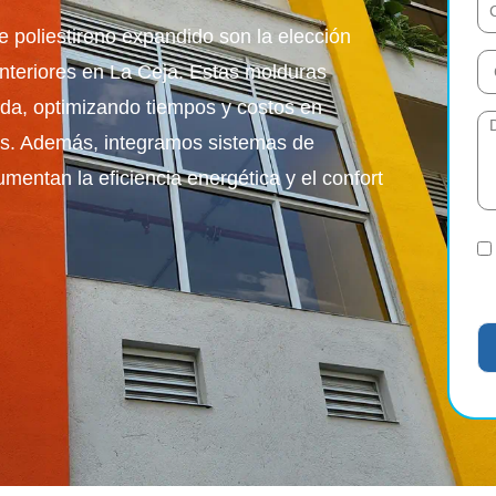
 poliestireno expandido son la elección
interiores en La Ceja. Estas molduras
pida, optimizando tiempos y costos en
les. Además, integramos sistemas de
mentan la eficiencia energética y el confort