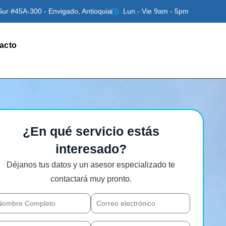
Sur #45A-300 - Envigado, Antioquia
Lun - Vie 9am - 5pm
acto
¿En qué servicio estás
interesado?
Déjanos tus datos y un asesor especializado te
contactará muy pronto.