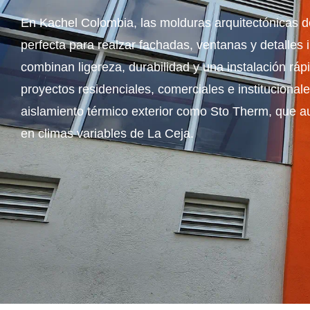
En Kachel Colombia, las molduras arquitectónicas de
perfecta para realzar fachadas, ventanas y detalles 
combinan ligereza, durabilidad y una instalación rá
proyectos residenciales, comerciales e instituciona
aislamiento térmico exterior como Sto Therm, que au
en climas variables de La Ceja.