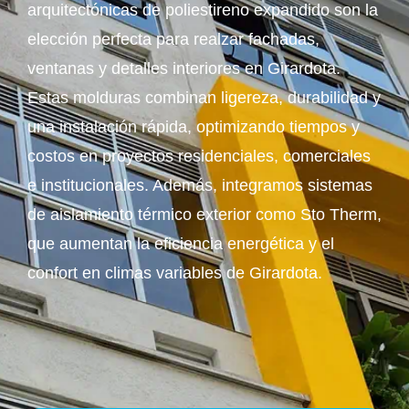
arquitectónicas de poliestireno expandido son la
elección perfecta para realzar fachadas,
ventanas y detalles interiores en Girardota.
Estas molduras combinan ligereza, durabilidad y
una instalación rápida, optimizando tiempos y
costos en proyectos residenciales, comerciales
e institucionales. Además, integramos sistemas
de aislamiento térmico exterior como Sto Therm,
que aumentan la eficiencia energética y el
confort en climas variables de Girardota.