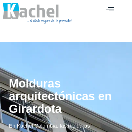
Molduras
arquitectónicas en
Girardota
En Kachel Colombia, las molduras