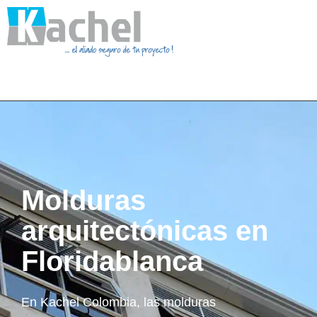
Molduras
arquitectónicas en
Floridablanca
En Kachel Colombia, las molduras