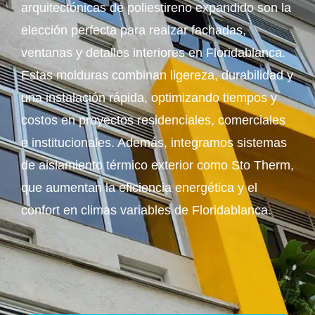
arquitectónicas de poliestireno expandido son la
elección perfecta para realzar fachadas,
ventanas y detalles interiores en Floridablanca.
Estas molduras combinan ligereza, durabilidad y
una instalación rápida, optimizando tiempos y
costos en proyectos residenciales, comerciales
e institucionales. Además, integramos sistemas
de aislamiento térmico exterior como Sto Therm,
que aumentan la eficiencia energética y el
confort en climas variables de Floridablanca.