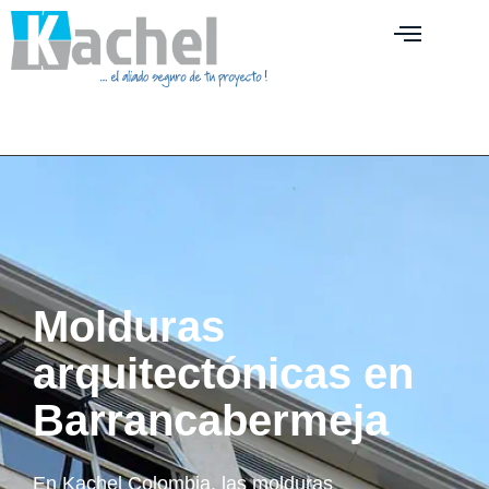
Molduras
arquitectónicas en
Barrancabermeja
En Kachel Colombia, las molduras