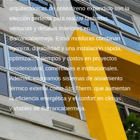
arquitectónicas de poliestireno expandido son la
elección perfecta para realzar fachadas,
ventanas y detalles interiores en
Barrancabermeja. Estas molduras combinan
ligereza, durabilidad y una instalación rápida,
optimizando tiempos y costos en proyectos
residenciales, comerciales e institucionales.
Además, integramos sistemas de aislamiento
térmico exterior como Sto Therm, que aumentan
la eficiencia energética y el confort en climas
variables de Barrancabermeja.