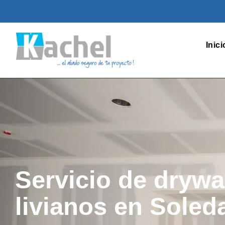
Inici
Servicio de drywa
livianos en Soled