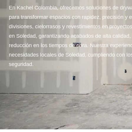
En Kachel Colombia, ofrecemos soluciones de drywal
para transformar espacios con rapidez, precisión y e
divisiones, cielorrasos y revestimientos en proyectos
en Soledad, garantizando acabados de alta calidad, 
reducción en los tiempos de obra. Nuestra experienc
necesidades locales de Soledad, cumpliendo con los
seguridad.