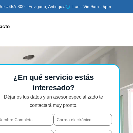
Sur #45A-300 - Envigado, Antioquia
Lun - Vie 9am - 5pm
acto
¿En qué servicio estás
interesado?
Déjanos tus datos y un asesor especializado te
contactará muy pronto.