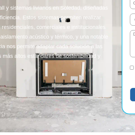
l y sistemas livianos en Soledad, diseñadas
ficiencia. Estos sistemas permiten realizar
 residenciales, comerciales e institucionales
aislamiento acústico y térmico, y una notable
ia nos permite adaptar cada solución a las
 más altos estándares de sostenibilidad y