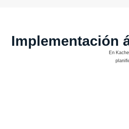
Implementación ág
En Kachel
planif