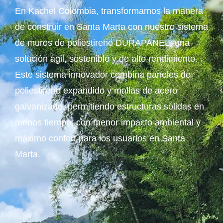
En Kachel Colombia, transformamos la manera
de construir en Santa Marta con nuestro sistema
de muros de poliestireno DURAPANEL, una
solución ágil, sostenible y de alto rendimiento.
Este sistema innovador combina paneles de
poliestireno expandido y mallas de acero
galvanizado, permitiendo estructuras sólidas en
menos tiempo, con menor impacto ambiental y
máximo confort para los usuarios en Santa
Marta.