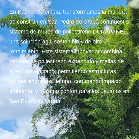
En Kachel Colombia, transformamos la manera
de construir en San Pedro de Urabá con nuestro
sistema de muros de poliestireno DURAPANEL,
una solución ágil, sostenible y de alto
rendimiento. Este sistema innovador combina
paneles de poliestireno expandido y mallas de
acero galvanizado, permitiendo estructuras
sólidas en menos tiempo, con menor impacto
ambiental y máximo confort para los usuarios en
San Pedro de Urabá.