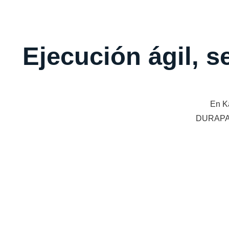
Ejecución ágil, s
En K
DURAPANE