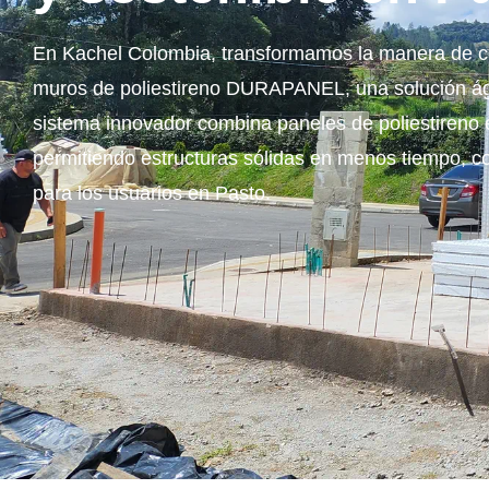
En Kachel Colombia, transformamos la manera de co
muros de poliestireno DURAPANEL, una solución ágil
sistema innovador combina paneles de poliestireno 
permitiendo estructuras sólidas en menos tiempo, 
para los usuarios en Pasto.