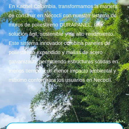
En Kachel Colombia, transformamos la manera
de construir en Necoclí con nuestro sistema de
muros de poliestireno DURAPANEL, una
solución ágil, sostenible y de alto rendimiento.
Este sistema innovador combina paneles de
poliestireno expandido y mallas de acero
galvanizado, permitiendo estructuras sólidas en
menos tiempo, con menor impacto ambiental y
máximo confort para los usuarios en Necoclí.