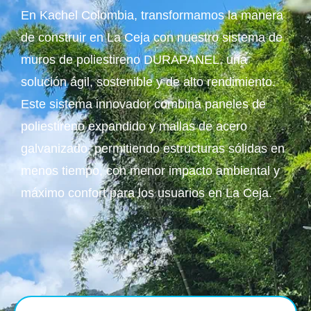
En Kachel Colombia, transformamos la manera
de construir en La Ceja con nuestro sistema de
muros de poliestireno DURAPANEL, una
solución ágil, sostenible y de alto rendimiento.
Este sistema innovador combina paneles de
poliestireno expandido y mallas de acero
galvanizado, permitiendo estructuras sólidas en
menos tiempo, con menor impacto ambiental y
máximo confort para los usuarios en La Ceja.