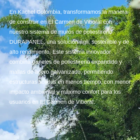
En Kachel Colombia, transformamos la manera
de construir en El Carmen de Viboral con
nuestro sistema de muros de poliestireno
DURAPANEL, una solución ágil, sostenible y de
alto rendimiento. Este sistema innovador
combina paneles de poliestireno expandido y
mallas de acero galvanizado, permitiendo
estructuras sólidas en menos tiempo, con menor
impacto ambiental y máximo confort para los
usuarios en El Carmen de Viboral.