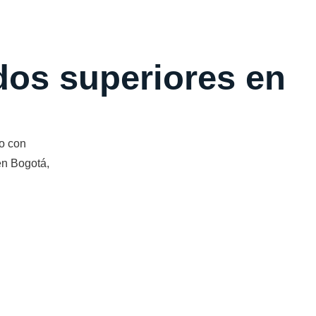
ados superiores en
o con
en Bogotá,