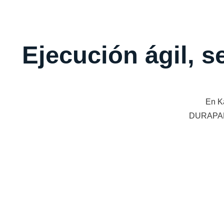
Ejecución ágil, s
En K
DURAPANEL