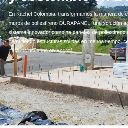
En Kachel Colombia, transformamos la manera de co
muros de poliestireno DURAPANEL, una solución ágil
sistema innovador combina paneles de poliestireno 
permitiendo estructuras sólidas en menos tiempo, 
para los usuarios en Bogotá.