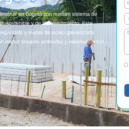
nstruir en Bogotá con nuestro sistema de
, sostenible y de alto rendimiento. Este
expandido y mallas de acero galvanizado,
con menor impacto ambiental y máximo confort