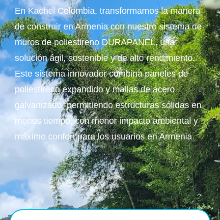
En Kachel Colombia, transformamos la manera
de construir en Armenia con nuestro sistema de
muros de poliestireno DURAPANEL, una
solución ágil, sostenible y de alto rendimiento.
Este sistema innovador combina paneles de
poliestireno expandido y mallas de acero
galvanizado, permitiendo estructuras sólidas en
menos tiempo, con menor impacto ambiental y
máximo confort para los usuarios en Armenia.