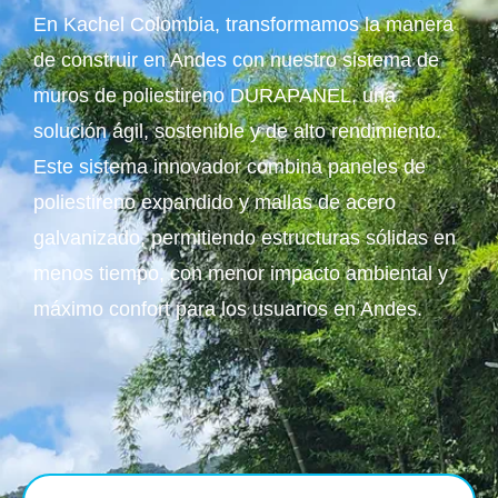
En Kachel Colombia, transformamos la manera
de construir en Andes con nuestro sistema de
muros de poliestireno DURAPANEL, una
solución ágil, sostenible y de alto rendimiento.
Este sistema innovador combina paneles de
poliestireno expandido y mallas de acero
galvanizado, permitiendo estructuras sólidas en
menos tiempo, con menor impacto ambiental y
máximo confort para los usuarios en Andes.