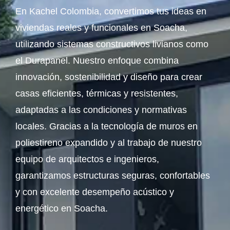
En Kachel Colombia, convertimos tus ideas en
viviendas reales y funcionales en Soacha,
utilizando sistemas constructivos livianos como
el Durapanel. Nuestro enfoque combina
innovación, sostenibilidad y diseño para crear
casas eficientes, térmicas y resistentes,
adaptadas a las condiciones y normativas
locales. Gracias a la tecnología de muros en
poliestireno expandido y al trabajo de nuestro
equipo de arquitectos e ingenieros,
garantizamos estructuras seguras, confortables
y con excelente desempeño acústico y
energético en Soacha.