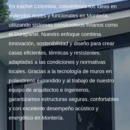
En Kachel Colombia, convertimos tus ideas en
viviendas reales y funcionales en Montería,
utilizando sistemas constructivos livianos como
el Durapanel. Nuestro enfoque combina
innovación, sostenibilidad y diseño para crear
casas eficientes, térmicas y resistentes,
adaptadas a las condiciones y normativas
locales. Gracias a la tecnología de muros en
poliestireno expandido y al trabajo de nuestro
equipo de arquitectos e ingenieros,
garantizamos estructuras seguras, confortables
y con excelente desempeño acústico y
energético en Montería.