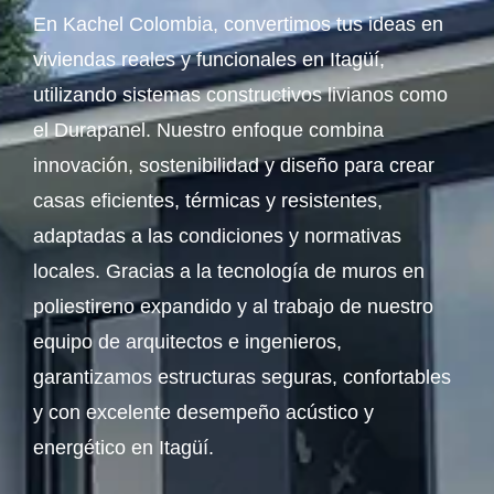
En Kachel Colombia, convertimos tus ideas en
viviendas reales y funcionales en Itagüí,
utilizando sistemas constructivos livianos como
el Durapanel. Nuestro enfoque combina
innovación, sostenibilidad y diseño para crear
casas eficientes, térmicas y resistentes,
adaptadas a las condiciones y normativas
locales. Gracias a la tecnología de muros en
poliestireno expandido y al trabajo de nuestro
equipo de arquitectos e ingenieros,
garantizamos estructuras seguras, confortables
y con excelente desempeño acústico y
energético en Itagüí.