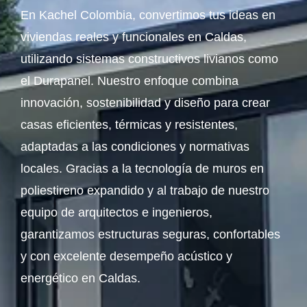
En Kachel Colombia, convertimos tus ideas en
viviendas reales y funcionales en Caldas,
utilizando sistemas constructivos livianos como
el Durapanel. Nuestro enfoque combina
innovación, sostenibilidad y diseño para crear
casas eficientes, térmicas y resistentes,
adaptadas a las condiciones y normativas
locales. Gracias a la tecnología de muros en
poliestireno expandido y al trabajo de nuestro
equipo de arquitectos e ingenieros,
garantizamos estructuras seguras, confortables
y con excelente desempeño acústico y
energético en Caldas.